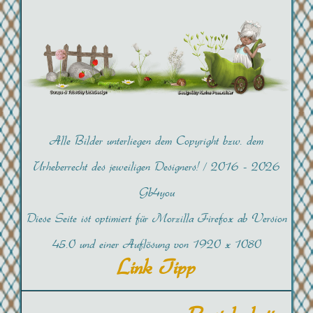
Alle Bilder unterliegen dem Copyright bzw. dem
Urheberrecht des jeweiligen Designers! /
2016 -
2026
Gb4you
Diese Seite ist optimiert für Morzilla Firefox ab Version
45.0 und einer Auflösung von 1920 x 1080
Link Tipp